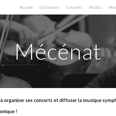
Accueil
L'orchestre
Concerts
Photos
Med
ip to main content
Skip to navigat
Mécénat
organiser ses concerts et diffuser la musique sympho
onique !